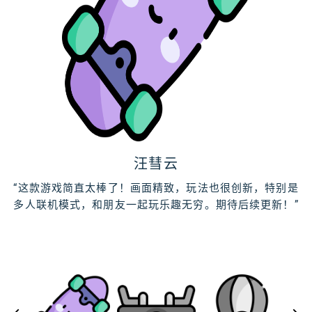
于希月
汪彗云
公凡梦
松云澈
“虽然游戏的整体表现不错，但还是有一些地方可以改进。
“这款游戏简直太棒了！画面精致，玩法也很创新，特别是
除了主线任务之外，还有很多副本、挑战和隐藏任务等着
玩了几天，整体体验非常棒。虽然一开始可能有些不太适
多人联机模式，和朋友一起玩乐趣无穷。期待后续更新！”
比如说，加载速度有时候比较慢，战斗系统的手感也可以
玩家去探索。每次进入游戏都能发现新惊喜，非常值得反
应，但是随着进度的推进，越来越有趣了，特别是角色成
再精细一些。不过，我依然给这款游戏打高分，因为它有
长和技能搭配方面的设计，真心不错！
复游玩。
很多创新和乐趣！”